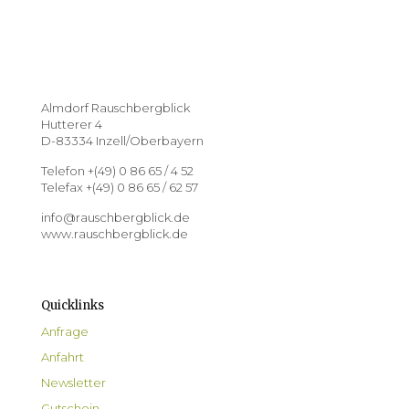
Almdorf Rauschbergblick
Hutterer 4
D-83334 Inzell/Oberbayern
Telefon +(49) 0 86 65 / 4 52
Telefax +(49) 0 86 65 / 62 57
info@rauschbergblick.de
www.rauschbergblick.de
Quicklinks
Anfrage
Anfahrt
Newsletter
Gutschein